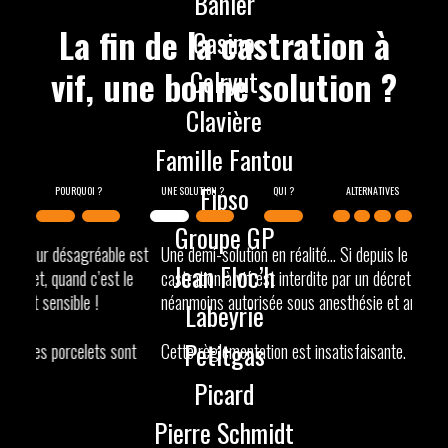
Bahier
La fin de la castration à
Casino
vif, une bonne solution ?
Colryut
Clavière
Famille Fantou
Fipso
Groupe GP
 est
Une demi-solution en réalité… Si depuis le 1 er janvier 2022, la
Même 
Jean Floc’h
le
castration à vif est interdite par un décret en France, elle reste
peuven
néanmoins autorisée sous anesthésie et analgésie.
d’un v
Labeyrie
a été 
Petitgas
nt
Cette règlementation est insatisfaisante.
Pour ê
Picard
temps
travai
Pierre Schmidt
castra