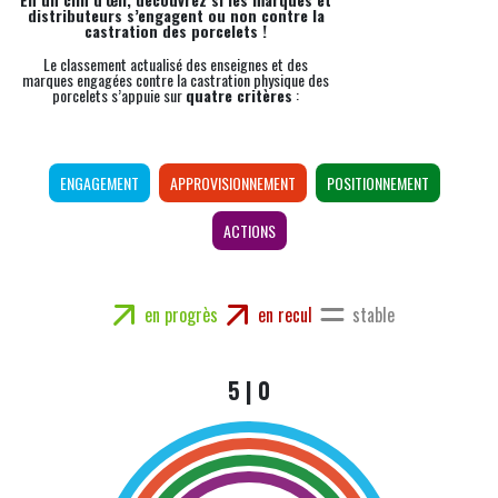
distributeurs s’engagent ou non contre la
confiance des produits respectueux du bien-être animal.
castration des porcelets !
Le classement actualisé des enseignes et des
Merci pour l’attention que vous porterez à ma demande.
marques engagées contre la castration physique des
Cordialement,
porcelets s’appuie sur
quatre critères
:
ENGAGEMENT
APPROVISIONNEMENT
POSITIONNEMENT
ACTIONS
en progrès
en recul
stable
5 | 0