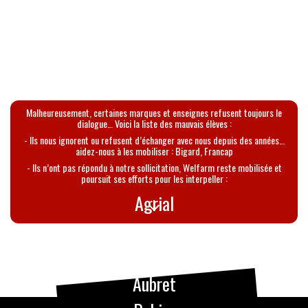
Malheureusement, certaines marques et enseignes refusent toujours le
dialogue… Voici la liste des mauvais élèves :
- Ils nous ignorent ou refusent d’échanger avec nous depuis des années…
aidez-nous à les mobiliser : Bigard, Francap
- Ils n’ont pas répondu à notre sollicitation, Welfarm reste mobilisée et
poursuit ses efforts pour les interpeller :
Agrial
André Bazin
Arpitan
Aubret