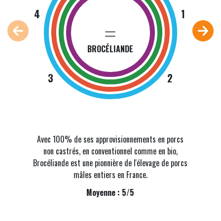
4
1
4
BROCÉLIANDE
3
2
Avec 100% de ses approvisionnements en porcs
C
non castrés, en conventionnel comme en bio,
pai
Brocéliande est une pionnière de l'élevage de porcs
vac
mâles entiers en France.
Moyenne : 5/5