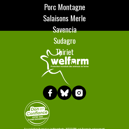
Porc Montagne
Salaisons Merle
Savencia
Sudagro
Thiriet
Association française indépendante, WELFARM est financée uniquement